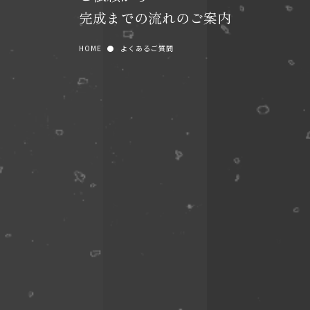
完成までの流れのご案内
HOME
●
よくあるご質問